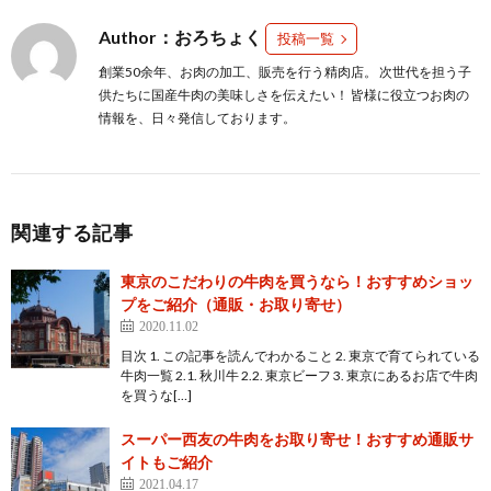
Author：おろちょく
投稿一覧
創業50余年、お肉の加工、販売を行う精肉店。 次世代を担う子
供たちに国産牛肉の美味しさを伝えたい！ 皆様に役立つお肉の
情報を、日々発信しております。
関連する記事
東京のこだわりの牛肉を買うなら！おすすめショッ
プをご紹介（通販・お取り寄せ）
2020.11.02
目次 1. この記事を読んでわかること 2. 東京で育てられている
牛肉一覧 2.1. 秋川牛 2.2. 東京ビーフ 3. 東京にあるお店で牛肉
を買うな[…]
スーパー西友の牛肉をお取り寄せ！おすすめ通販サ
イトもご紹介
2021.04.17