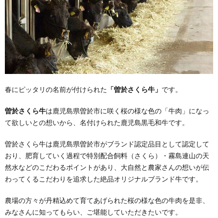
春にピッタリの名前が付けられた
「曽於さくら牛」
です。
曽於さくら牛
は鹿児島県曽於市に咲く桜の様な色の「牛肉」になっ
て欲しいとの想いから、名付けられた鹿児島黒毛和牛です。
曽於さくら牛は鹿児島県曽於市がブランド認定品目として認定して
おり、肥育していく過程で特別配合飼料（さくら）・霧島連山の天
然水などのこだわるポイントがあり、大自然と農家さんの想いが伝
わってくるこだわりを追求した絶品オリジナルブランド牛です。
農場の方々が丹精込めて育てあげられた桜の様な色の牛肉を是非、
みなさんに知ってもらい、ご堪能していただきたいです。