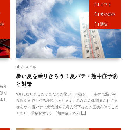
ト
ギフト
ピ
希少部位
部位
通販
2024.09.07
！
暑い夏を乗りきろう！夏バテ・熱中症予防
と対策
毎年
はな
9月になりましたがまだまだ暑い日が続き、日中の気温が40
まし
度近くまで上がる地域もあります。みなさん体調崩されてま
せんか？ 夏バテは倦怠感や思考力低下などの症状を伴うこと
もあり、重症化すると「熱中症」を引 […]