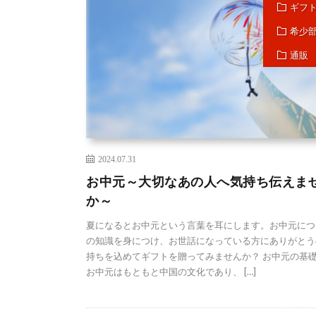
ギフ
希少
通販
2024.07.31
お中元～大切なあの人へ気持ち伝えま
か～
夏になるとお中元という言葉を耳にします。お中元につ
の知識を身につけ、お世話になっている方にありがとう
持ちを込めてギフトを贈ってみませんか？ お中元の基
お中元はもともと中国の文化であり、 […]