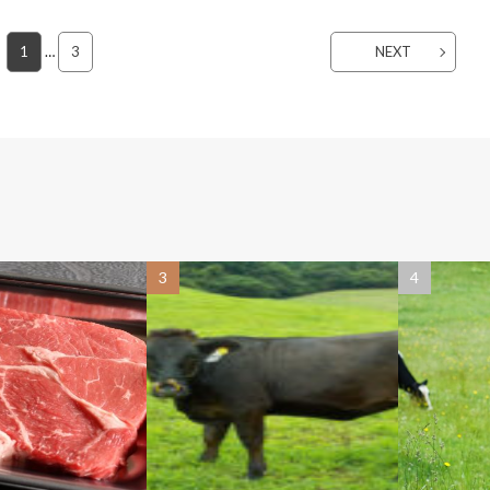
1
…
3
NEXT