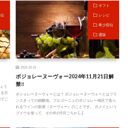
ト
ギフト
部位
レシピ
希少部位
通販
2024.10.16
ボジョレーヌーヴォー2024年11月21日解
禁‼
ょう
てる方
ボジョレーヌーヴォーとは？ ボジョレーヌーヴォーとはフラ
のでご
ンスきっての銘醸地、ブルゴーニュのボジョレー地区で造ら
れるワインの新酒（ヌーヴォー）のことです。 ガメイという
ブドウを使って、その年の9月ごろか […]