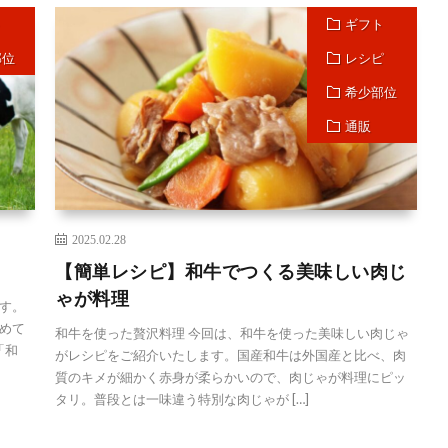
ト
ギフト
部位
レシピ
希少部位
通販
2025.02.28
【簡単レシピ】和牛でつくる美味しい肉じ
ゃが料理
す。
めて
和牛を使った贅沢料理 今回は、和牛を使った美味しい肉じゃ
「和
がレシピをご紹介いたします。国産和牛は外国産と比べ、肉
質のキメが細かく赤身が柔らかいので、肉じゃが料理にピッ
タリ。普段とは一味違う特別な肉じゃが […]