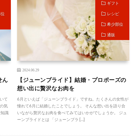
ト
ギフト
部位
レシピ
希少部位
通販
2024.06.29
せん
【ジューンブライド】結婚・プロポーズの
想い出に贅沢なお肉を
いて
6月といえば「ジューンブライド」ですね。たくさんの女性が
の気
憧れて6月に結婚したことでしょう。 そんな想い出を語り合
礎知識
いながら贅沢なお肉を食べてみてはいかがでしょうか。 ジュ
ーンブライドとは 「ジューンブラ […]