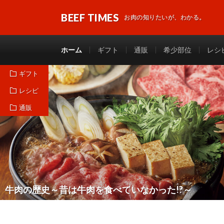
BEEF TIMES
お肉の知りたいが、わかる。
ホーム
ギフト
通販
希少部位
レシ
ギフト
レシピ
通販
牛肉の歴史～昔は牛肉を食べていなかった!?～