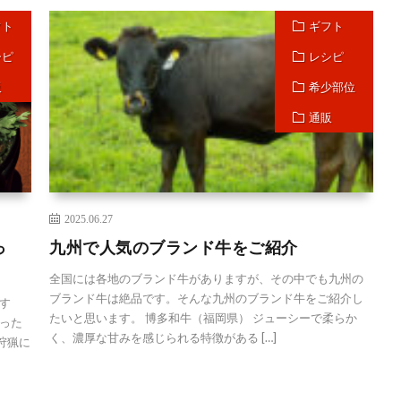
フト
ギフト
シピ
レシピ
販
希少部位
通販
2025.06.27
っ
九州で人気のブランド牛をご紹介
全国には各地のブランド牛がありますが、その中でも九州の
ブランド牛は絶品です。そんな九州のブランド牛をご紹介し
す
たいと思います。 博多和牛（福岡県） ジューシーで柔らか
った
く、濃厚な甘みを感じられる特徴がある […]
狩猟に