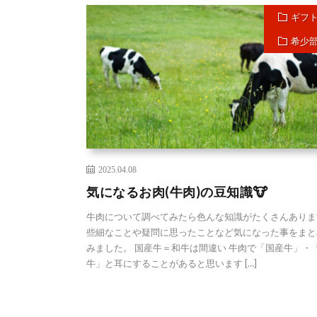
ギフ
希少
2025.04.08
気になるお肉(牛肉)の豆知識🐮
牛肉について調べてみたら色んな知識がたくさんありま
些細なことや疑問に思ったことなど気になった事をまと
みました。 国産牛＝和牛は間違い 牛肉で「国産牛」・
牛」と耳にすることがあると思います […]