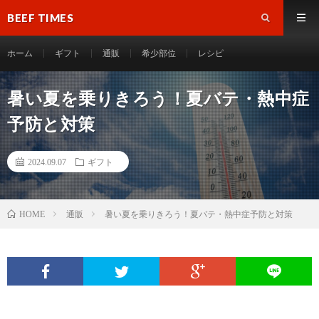
BEEF TIMES
ホーム
ギフト
通販
希少部位
レシピ
暑い夏を乗りきろう！夏バテ・熱中症
予防と対策
2024.09.07
ギフト
通販
暑い夏を乗りきろう！夏バテ・熱中症予防と対策
HOME