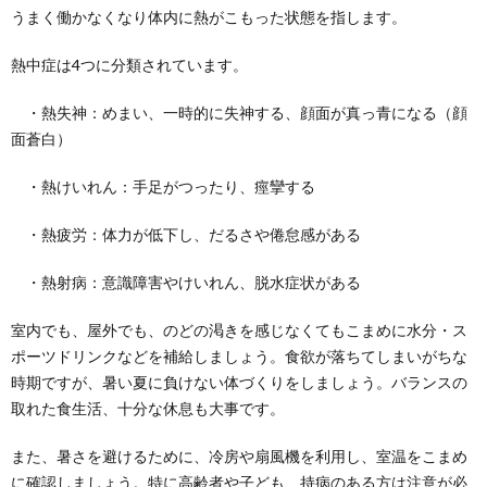
うまく働かなくなり体内に熱がこもった状態を指します。
熱中症は4つに分類されています。
・熱失神：めまい、一時的に失神する、顔面が真っ青になる（顔
面蒼白）
・熱けいれん：手足がつったり、痙攣する
・熱疲労：体力が低下し、だるさや倦怠感がある
・熱射病：意識障害やけいれん、脱水症状がある
室内でも、屋外でも、のどの渇きを感じなくてもこまめに水分・ス
ポーツドリンクなどを補給しましょう。食欲が落ちてしまいがちな
時期ですが、暑い夏に負けない体づくりをしましょう。バランスの
取れた食生活、十分な休息も大事です。
また、暑さを避けるために、冷房や扇風機を利用し、室温をこまめ
に確認しましょう。特に高齢者や子ども、持病のある方は注意が必