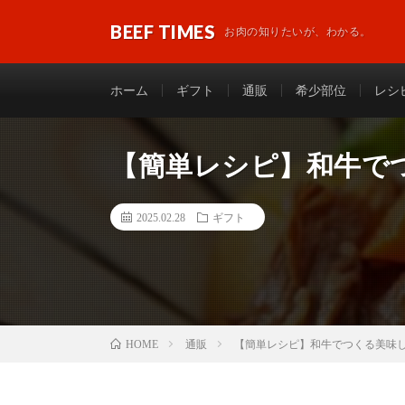
BEEF TIMES
お肉の知りたいが、わかる。
ホーム
ギフト
通販
希少部位
レシ
【簡単レシピ】和牛で
2025.02.28
ギフト
通販
【簡単レシピ】和牛でつくる美味
HOME