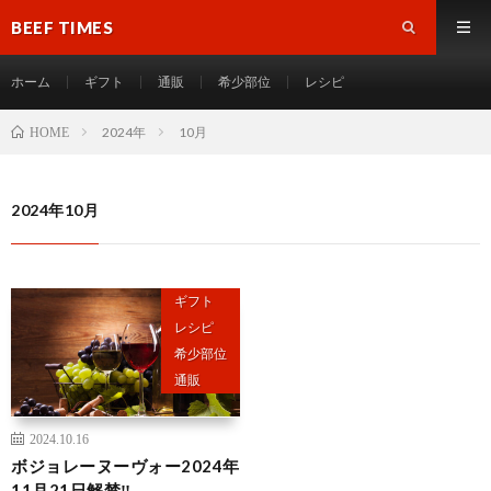
BEEF TIMES
ホーム
ギフト
通販
希少部位
レシピ
2024年
10月
HOME
2024年10月
ギフト
レシピ
希少部位
通販
2024.10.16
ボジョレーヌーヴォー2024年
11月21日解禁‼